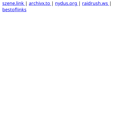
szene.link
|
archivx.to
|
nydus.org
|
raidrush.ws
|
bestoflinks