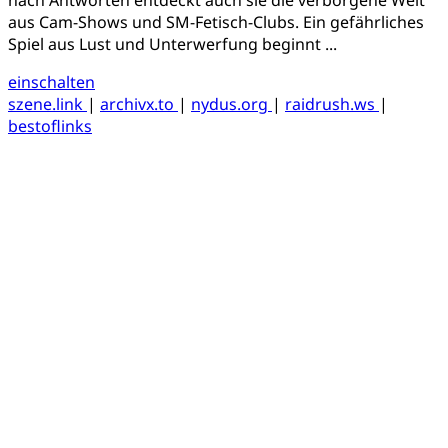
aus Cam-Shows und SM-Fetisch-Clubs. Ein gefährliches
Spiel aus Lust und Unterwerfung beginnt ...
einschalten
szene.link
|
archivx.to
|
nydus.org
|
raidrush.ws
|
bestoflinks