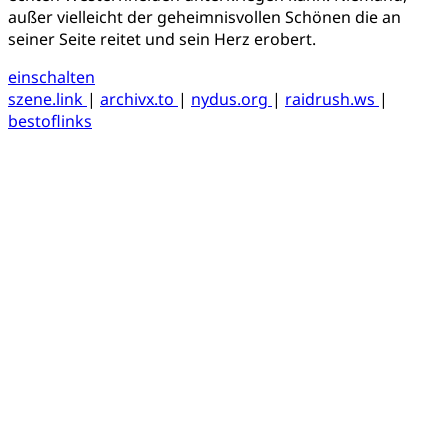
außer vielleicht der geheimnisvollen Schönen die an
seiner Seite reitet und sein Herz erobert.
einschalten
szene.link
|
archivx.to
|
nydus.org
|
raidrush.ws
|
bestoflinks