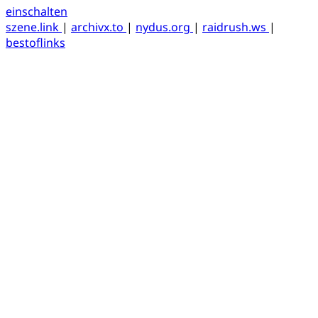
einschalten
szene.link
|
archivx.to
|
nydus.org
|
raidrush.ws
|
bestoflinks