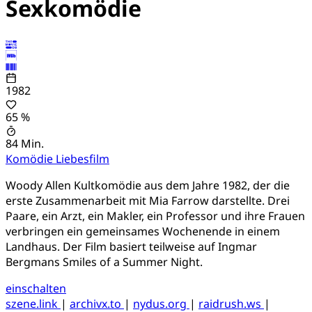
Sexkomödie
1982
65 %
84 Min.
Komödie
Liebesfilm
Woody Allen Kultkomödie aus dem Jahre 1982, der die
erste Zusammenarbeit mit Mia Farrow darstellte. Drei
Paare, ein Arzt, ein Makler, ein Professor und ihre Frauen
verbringen ein gemeinsames Wochenende in einem
Landhaus. Der Film basiert teilweise auf Ingmar
Bergmans Smiles of a Summer Night.
einschalten
szene.link
|
archivx.to
|
nydus.org
|
raidrush.ws
|