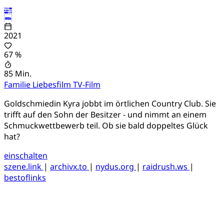
2021
67 %
85 Min.
Familie
Liebesfilm
TV-Film
Goldschmiedin Kyra jobbt im örtlichen Country Club. Sie
trifft auf den Sohn der Besitzer - und nimmt an einem
Schmuckwettbewerb teil. Ob sie bald doppeltes Glück
hat?
einschalten
szene.link
|
archivx.to
|
nydus.org
|
raidrush.ws
|
bestoflinks