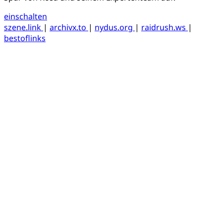
einschalten
szene.link
|
archivx.to
|
nydus.org
|
raidrush.ws
|
bestoflinks