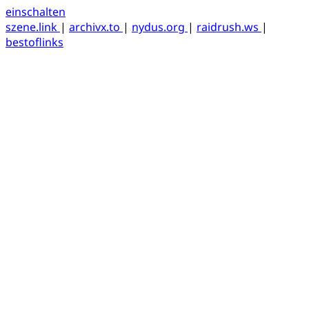
einschalten
szene.link
|
archivx.to
|
nydus.org
|
raidrush.ws
|
bestoflinks