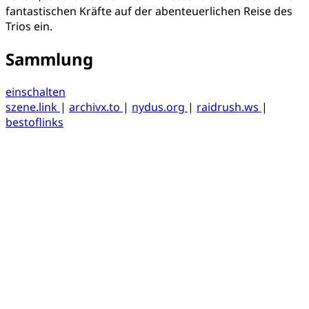
fantastischen Kräfte auf der abenteuerlichen Reise des
Trios ein.
Sammlung
einschalten
szene.link
|
archivx.to
|
nydus.org
|
raidrush.ws
|
bestoflinks