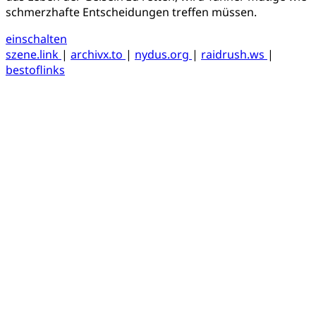
schmerzhafte Entscheidungen treffen müssen.
einschalten
szene.link
|
archivx.to
|
nydus.org
|
raidrush.ws
|
bestoflinks