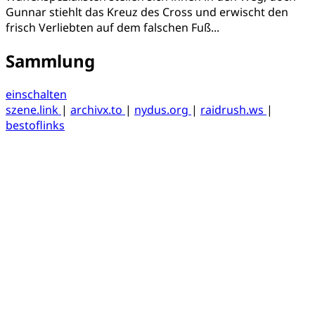
Gunnar stiehlt das Kreuz des Cross und erwischt den
frisch Verliebten auf dem falschen Fuß...
Sammlung
einschalten
szene.link
|
archivx.to
|
nydus.org
|
raidrush.ws
|
bestoflinks