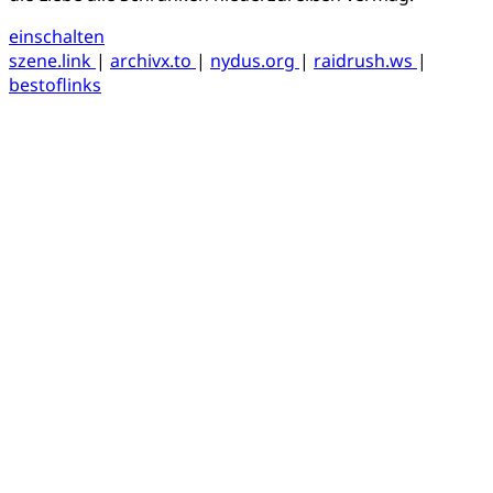
einschalten
szene.link
|
archivx.to
|
nydus.org
|
raidrush.ws
|
bestoflinks