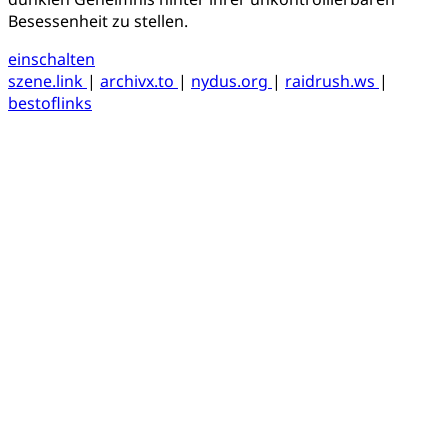
Besessenheit zu stellen.
einschalten
szene.link
|
archivx.to
|
nydus.org
|
raidrush.ws
|
bestoflinks