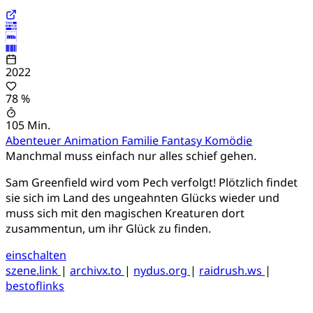
2022
78 %
105 Min.
Abenteuer
Animation
Familie
Fantasy
Komödie
Manchmal muss einfach nur alles schief gehen.
Sam Greenfield wird vom Pech verfolgt! Plötzlich findet
sie sich im Land des ungeahnten Glücks wieder und
muss sich mit den magischen Kreaturen dort
zusammentun, um ihr Glück zu finden.
einschalten
szene.link
|
archivx.to
|
nydus.org
|
raidrush.ws
|
bestoflinks