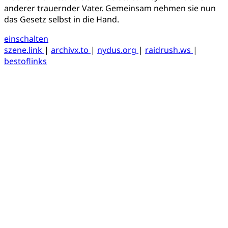
anderer trauernder Vater. Gemeinsam nehmen sie nun
das Gesetz selbst in die Hand.
einschalten
szene.link
|
archivx.to
|
nydus.org
|
raidrush.ws
|
bestoflinks