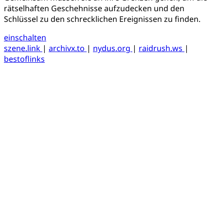
rätselhaften Geschehnisse aufzudecken und den
Schlüssel zu den schrecklichen Ereignissen zu finden.
einschalten
szene.link
|
archivx.to
|
nydus.org
|
raidrush.ws
|
bestoflinks