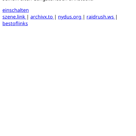
einschalten
szene.link
|
archivx.to
|
nydus.org
|
raidrush.ws
|
bestoflinks