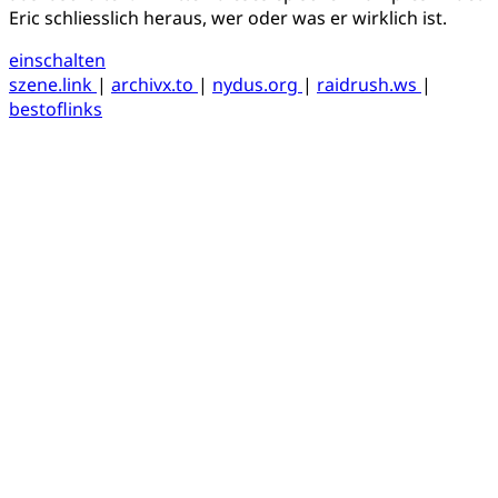
Eric schliesslich heraus, wer oder was er wirklich ist.
einschalten
szene.link
|
archivx.to
|
nydus.org
|
raidrush.ws
|
bestoflinks