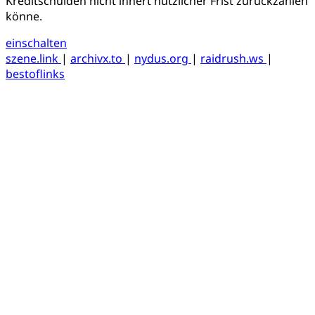
Kreditschulden nicht innert nützlicher Frist zurückzahlen
könne.
einschalten
szene.link
|
archivx.to
|
nydus.org
|
raidrush.ws
|
bestoflinks