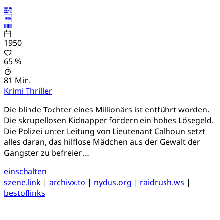
1950
65 %
81 Min.
Krimi
Thriller
Die blinde Tochter eines Millionärs ist entführt worden.
Die skrupellosen Kidnapper fordern ein hohes Lösegeld.
Die Polizei unter Leitung von Lieutenant Calhoun setzt
alles daran, das hilflose Mädchen aus der Gewalt der
Gangster zu befreien…
einschalten
szene.link
|
archivx.to
|
nydus.org
|
raidrush.ws
|
bestoflinks