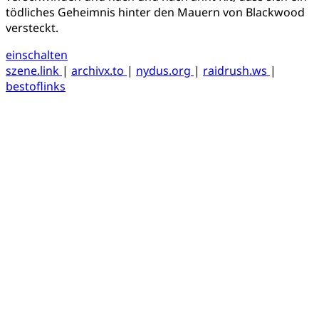
tödliches Geheimnis hinter den Mauern von Blackwood
versteckt.
einschalten
szene.link
|
archivx.to
|
nydus.org
|
raidrush.ws
|
bestoflinks