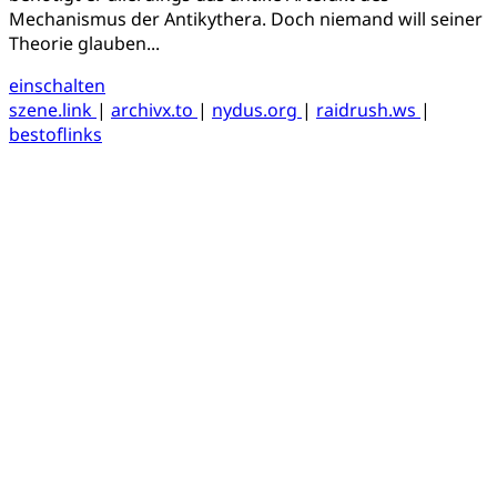
Mechanismus der Antikythera. Doch niemand will seiner
Theorie glauben...
einschalten
szene.link
|
archivx.to
|
nydus.org
|
raidrush.ws
|
bestoflinks