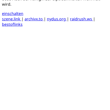
wird.
einschalten
szene.link
|
archivx.to
|
nydus.org
|
raidrush.ws
|
bestoflinks