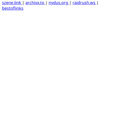
szene.link
|
archivx.to
|
nydus.org
|
raidrush.ws
|
bestoflinks