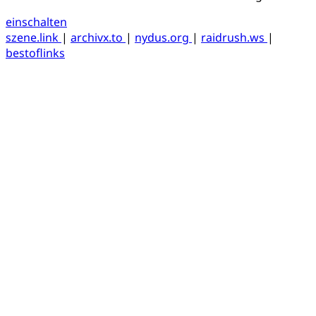
einschalten
szene.link
|
archivx.to
|
nydus.org
|
raidrush.ws
|
bestoflinks