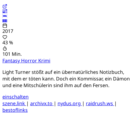
2017
43 %
101 Min.
Fantasy
Horror
Krimi
Light Turner stößt auf ein übernatürliches Notizbuch,
mit dem er töten kann. Doch ein Kommissar, ein Dämon
und eine Mitschülerin sind ihm auf den Fersen.
einschalten
szene.link
|
archivx.to
|
nydus.org
|
raidrush.ws
|
bestoflinks