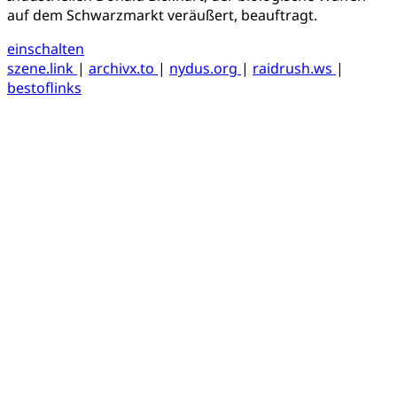
auf dem Schwarzmarkt veräußert, beauftragt.
einschalten
szene.link
|
archivx.to
|
nydus.org
|
raidrush.ws
|
bestoflinks