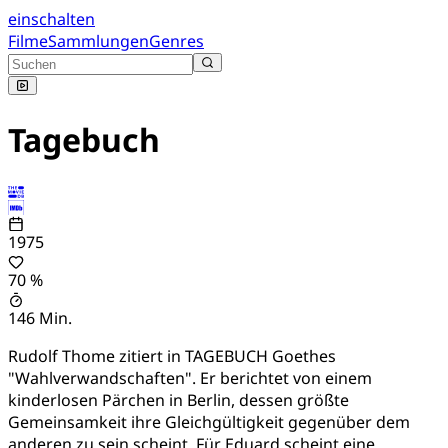
einschalten
Filme
Sammlungen
Genres
Tagebuch
1975
70 %
146 Min.
Rudolf Thome zitiert in TAGEBUCH Goethes
"Wahlverwandschaften". Er berichtet von einem
kinderlosen Pärchen in Berlin, dessen größte
Gemeinsamkeit ihre Gleichgültigkeit gegenüber dem
anderen zu sein scheint. Für Eduard scheint eine