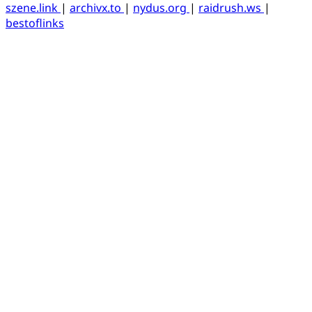
szene.link
|
archivx.to
|
nydus.org
|
raidrush.ws
|
bestoflinks