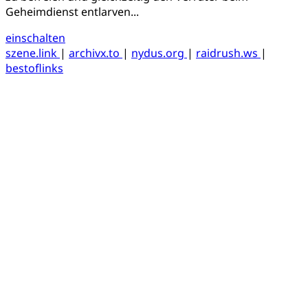
Geheimdienst entlarven...
einschalten
szene.link
|
archivx.to
|
nydus.org
|
raidrush.ws
|
bestoflinks