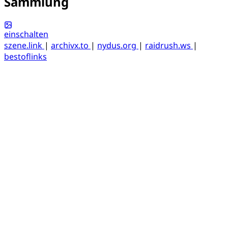
Sammlung
einschalten
szene.link
|
archivx.to
|
nydus.org
|
raidrush.ws
|
bestoflinks