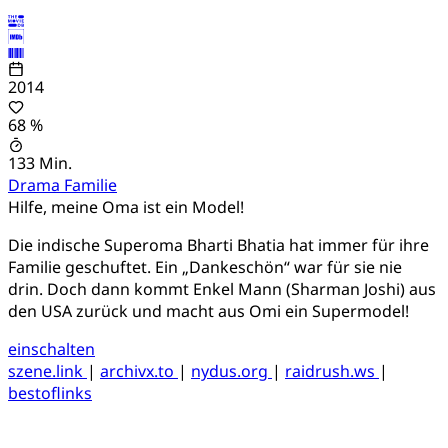
2014
68 %
133 Min.
Drama
Familie
Hilfe, meine Oma ist ein Model!
Die indische Superoma Bharti Bhatia hat immer für ihre
Familie geschuftet. Ein „Dankeschön“ war für sie nie
drin. Doch dann kommt Enkel Mann (Sharman Joshi) aus
den USA zurück und macht aus Omi ein Supermodel!
einschalten
szene.link
|
archivx.to
|
nydus.org
|
raidrush.ws
|
bestoflinks