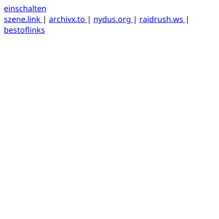
einschalten
szene.link
|
archivx.to
|
nydus.org
|
raidrush.ws
|
bestoflinks