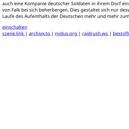
auch eine Kompanie deutscher Soldaten in ihrem Dorf ein
von Falk bei sich beherbergen. Dies gestaltet sich nur desw
Laufe des Aufenthalts der Deutschen mehr und mehr zum kul
einschalten
szene.link
|
archivx.to
|
nydus.org
|
raidrush.ws
|
bestofl