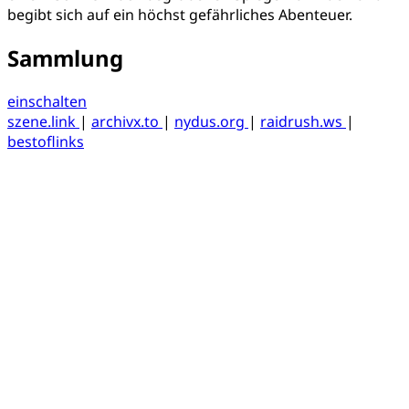
begibt sich auf ein höchst gefährliches Abenteuer.
Sammlung
einschalten
szene.link
|
archivx.to
|
nydus.org
|
raidrush.ws
|
bestoflinks