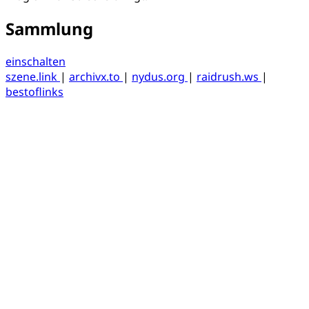
Sammlung
einschalten
szene.link
|
archivx.to
|
nydus.org
|
raidrush.ws
|
bestoflinks