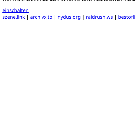
einschalten
szene.link
|
archivx.to
|
nydus.org
|
raidrush.ws
|
bestofl