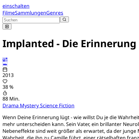
einschalten
Filme
Sammlungen
Genres
Implanted - Die Erinnerung 
2013
38 %
88 Min.
Drama
Mystery
Science Fiction
Wenn Deine Erinnerung lügt - wie willst Du je die Wahrhei
mehr unterscheiden kann. Sein Vater, ein brillanter Neur
Nebeneffekte sind weit größer als erwartet, da der junge
Wahrheit, die ihn zu Camille führt, einer rätselhaften fran