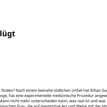
lügt
t finden? Nach einem beinahe tödlichen Unfall hat Ethan Ga
ologe, hat eine experimentelle medizinische Prozedur angew
 Mann nicht mehr unterscheiden kann, was real ist und was 
zösischen Frau, die auf mysteriöse Art und Weise mit der His