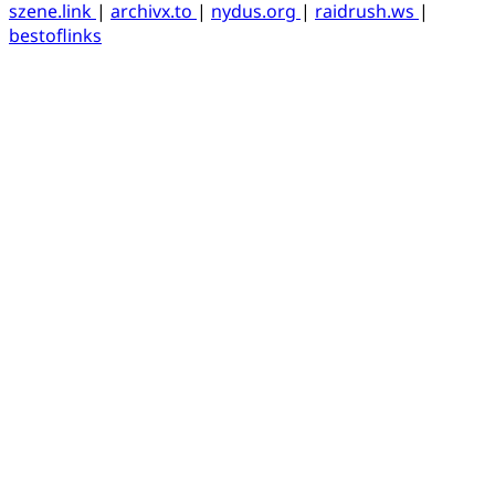
szene.link
|
archivx.to
|
nydus.org
|
raidrush.ws
|
bestoflinks