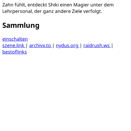
Zahn fühlt, entdeckt Shiki einen Magier unter dem
Lehrpersonal, der ganz andere Ziele verfolgt.
Sammlung
einschalten
szene.link
|
archivx.to
|
nydus.org
|
raidrush.ws
|
bestoflinks