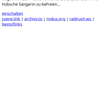
hübsche Sängerin zu befreien...
einschalten
szene.link
|
archivx.to
|
nydus.org
|
raidrush.ws
|
bestoflinks