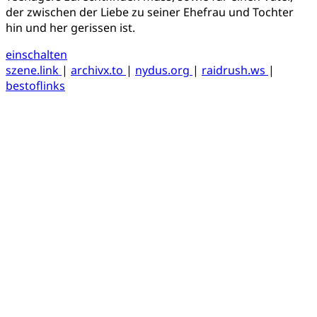
der zwischen der Liebe zu seiner Ehefrau und Tochter
hin und her gerissen ist.
einschalten
szene.link
|
archivx.to
|
nydus.org
|
raidrush.ws
|
bestoflinks