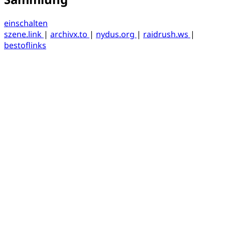
einschalten
szene.link
|
archivx.to
|
nydus.org
|
raidrush.ws
|
bestoflinks