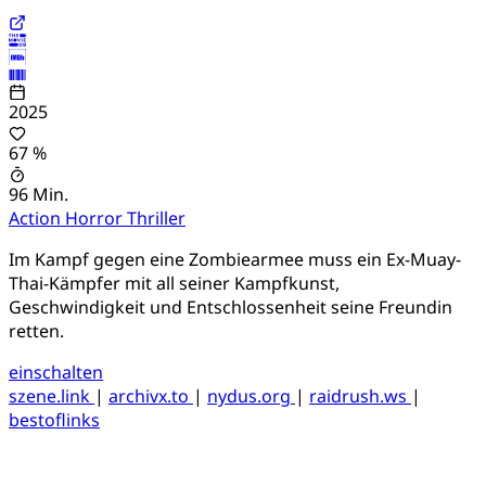
2025
67 %
96 Min.
Action
Horror
Thriller
Im Kampf gegen eine Zombiearmee muss ein Ex-Muay-
Thai-Kämpfer mit all seiner Kampfkunst,
Geschwindigkeit und Entschlossenheit seine Freundin
retten.
einschalten
szene.link
|
archivx.to
|
nydus.org
|
raidrush.ws
|
bestoflinks