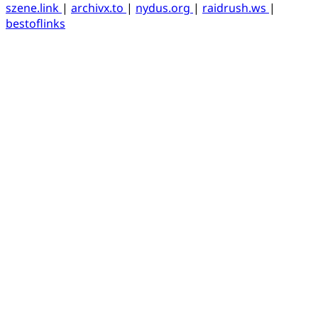
szene.link
|
archivx.to
|
nydus.org
|
raidrush.ws
|
bestoflinks