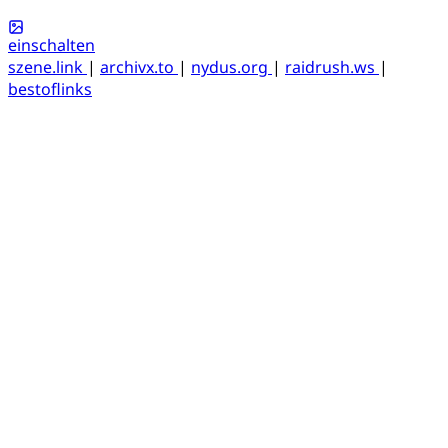
einschalten
szene.link
|
archivx.to
|
nydus.org
|
raidrush.ws
|
bestoflinks