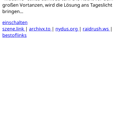
großen Vortanzen, wird die Lösung ans Tageslicht
bringen...
einschalten
szene.link
|
archivx.to
|
nydus.org
|
raidrush.ws
|
bestoflinks