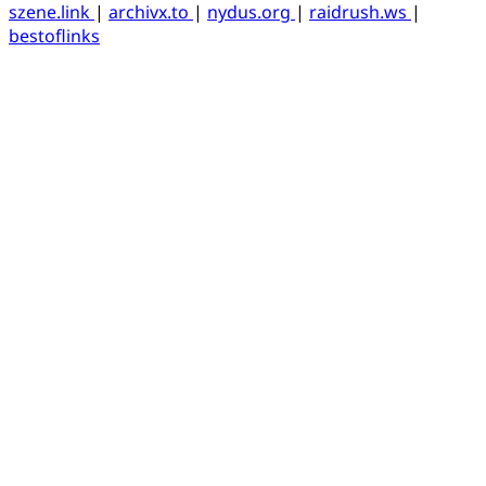
szene.link
|
archivx.to
|
nydus.org
|
raidrush.ws
|
bestoflinks