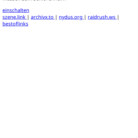
einschalten
szene.link
|
archivx.to
|
nydus.org
|
raidrush.ws
|
bestoflinks