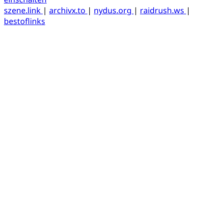
szene.link
|
archivx.to
|
nydus.org
|
raidrush.ws
|
bestoflinks