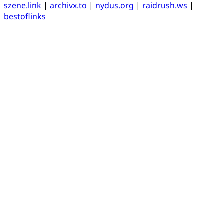
szene.link
|
archivx.to
|
nydus.org
|
raidrush.ws
|
bestoflinks